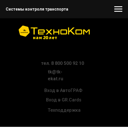
Системы контроля транспорта
тел. 8 800 500 92 10
tk@tk-
ekat.ru
Вход в АвтоГРАФ
Вход в GR.Cards
Техподдержка