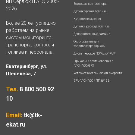
ИП Сердюк Н.А. © 2005-
Бортовые контроллеры
2026
Датчик уровня топлива
Качество вождения
Более 20 лет успешно
Датчики расхода топлива
работаем на рынке
Дополнительные датчики
систем мониторинга
Оборудование для
транспорта, контроля
топливозаправщиков
топлива и персонала.
Диспетчерское ПО "АвтоГРАФ"
Приказы и постановления о
Екатеринбург, ул.
ГЛОНАСС/GPS
Шевелёва, 7
Устройство ограничения скорости
ЭРА-ГЛОНАСС / ПП №153
Тел.
8 800 500 92
10
Email:
tk@tk-
ekat.ru