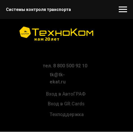
Системы контроля транспорта
тел. 8 800 500 92 10
tk@tk-
ekat.ru
Вход в АвтоГРАФ
Вход в GR.Cards
Техподдержка