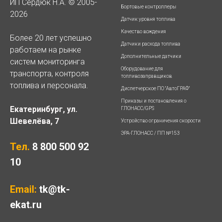
ИП Сердюк Н.А. © 2005-
Бортовые контроллеры
2026
Датчик уровня топлива
Качество вождения
Более 20 лет успешно
Датчики расхода топлива
работаем на рынке
Дополнительные датчики
систем мониторинга
Оборудование для
транспорта, контроля
топливозаправщиков
топлива и персонала.
Диспетчерское ПО "АвтоГРАФ"
Приказы и постановления о
Екатеринбург, ул.
ГЛОНАСС/GPS
Шевелёва, 7
Устройство ограничения скорости
ЭРА-ГЛОНАСС / ПП №153
Тел.
8 800 500 92
10
Email:
tk@tk-
ekat.ru