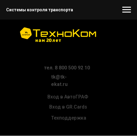
Системы контроля транспорта
тел. 8 800 500 92 10
tk@tk-
ekat.ru
Вход в АвтоГРАФ
Вход в GR.Cards
Техподдержка